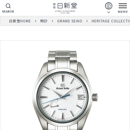
SEARCH
MENU
日新堂HOME
時計
GRAND SEIKO
HERITAGE COLLECT