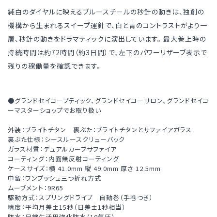
純白のダイヤルに映えるブルースチールの秒針の動きは、独創の
機構から生まれるスイープ運針で、白と青のコントラストがより一
層、秒針の動きをドラマティックに演出しています。 最大巻上時の
持続時間は約72時間（約3日間）で、左下のパワーリザーブ表示で
残りの稼働量を確認できます。
●グランドセイコーブティック、グランドセイコーサロン、グランドセイコ
ーマスターショップでお取り扱い
外装：ブライトチタン 裏ぶた：ブライトチタンとサファイアガラス
裏ぶた仕様：シースルースクリューバック
ガラス材質：デュアルカーブサファイア
コーティング：内面無反射コーティング
ケースサイズ：横 41.0mm 縦 49.0mm 厚さ 12.5mm
中留：ワンプッシュ三つ折れ方式
ムーブメント：9R65
駆動方式：スプリングドライブ 自動巻（手巻つき）
精度：平均月差±15秒（日差±1秒相当）
防水：日常生活用強化防水（10気圧）