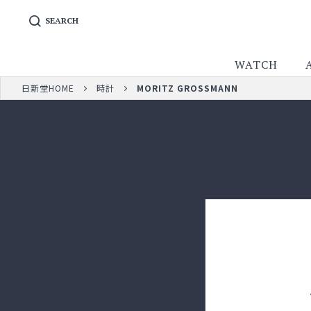
SEARCH
WATCH
日新堂HOME
時計
MORITZ GROSSMANN