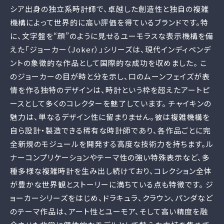
シア出身の独立系時計師で、卓越した創造性と独自の複雑
機構によって世界的に高い評価を得ているブランドです。特
に、文字盤を“顔”のように見せるユーモラスな表示機構を備
えた「ジョーカー（Joker）」シリーズは、現代インディペンデ
ントの象徴的な作品として国際的な成功を収めました。 こ
のジョーカーの目が時と分を示し、口のムーンフェイズが表
情を作る独特のデザインは、時計という枠を超えたアートピ
ースとして多くのコレクターを魅了しています。 チャイキンの
魅力は、単なるデザイン性に留まりません。彼は複雑機構を
自ら設計・製造できる稀有な時計師であり、各作品ごとに完
全新規のモジュールを開発する高度な技術力を持ちます。ル
ナーコンプリケーションやテーマ性の強い特殊表示など、多
種多様な複雑時計を生み出し続けており、コレクション全体
が豊かな世界観とストーリーに満ちている点も特徴です。 ジ
ョーカーシリーズをはじめ、ドラキュラ、クラウン、パンダなど
のテーマ作品は、アート性とユーモア、そして高い精度を融