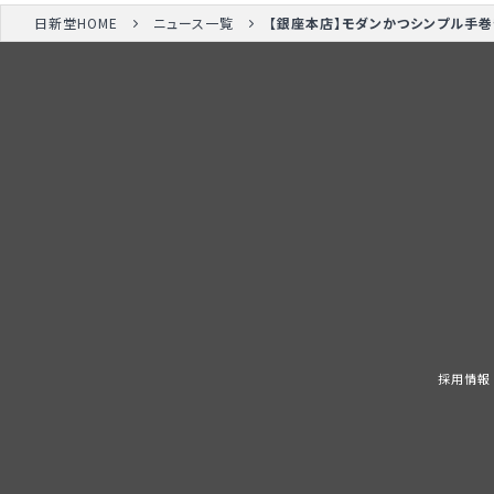
日新堂HOME
ニュース一覧
【銀座本店】モダンかつシンプル手巻
採用情報