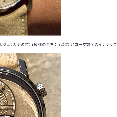
ルジュ（大麦の粒）」模様のギヨシェ装飾 とローマ数字のインデック