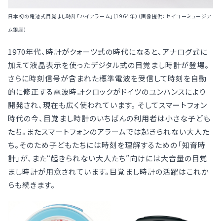
日本初の電池式目覚まし時計「ハイアラーム」（1964年）（画像提供：セイコーミュージア
ム銀座）
1970年代、時計がクォーツ式の時代になると、アナログ式に
加えて液晶表示を使ったデジタル式の目覚まし時計が登場。
さらに時刻信号が含まれた標準電波を受信して時刻を自動
的に修正する電波時計クロックがドイツのユンハンスにより
開発され、現在も広く使われています。 そしてスマートフォン
時代の今、目覚まし時計のいちばんの利用者は小さな子ども
たち。またスマートフォンのアラームでは起きられない大人た
ち。そのため子どもたちには時刻を理解するための「知育時
計」が、また“起きられない大人たち”向けには大音量の目覚
まし時計が用意されています。目覚まし時計の活躍はこれか
らも続きます。