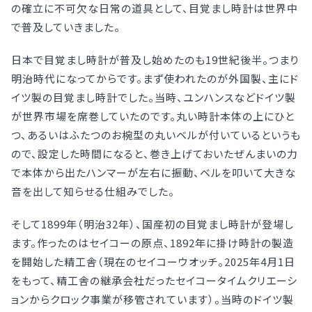
の確立に不可欠な日常の道具として、目覚まし時計は世界中
で普及していきました。
日本で目覚まし時計が普及し始めたのも19世紀後半。つまり
明治時代になってからです。まず使われたのが外国製、主にド
イツ製の目覚まし時計でした。当時、ユンハンスなどドイツ製
が世界市場を席巻していたのです。丸い時計本体の上にひと
つ、あるいはふたつのお椀型の丸いベルが付いているというも
ので、設定した時間になると、巻き上げておいたぜんまいの力
で本体から出たハンマーが左右に振動、ベルを叩いて大きな
音を出して知らせる仕組みでした。
そして1899年（明治32年）、国産初の目覚まし時計が登場し
ます。作ったのはセイコーの原点、1892年に掛け時計の製造
を開始した精工舎（現在のセイコーウオッチ。2025年4月1日
をもって、精工舎の継承会社だったセイコータイムクリエーシ
ョンからクロック事業が移管されています）。当時のドイツ製