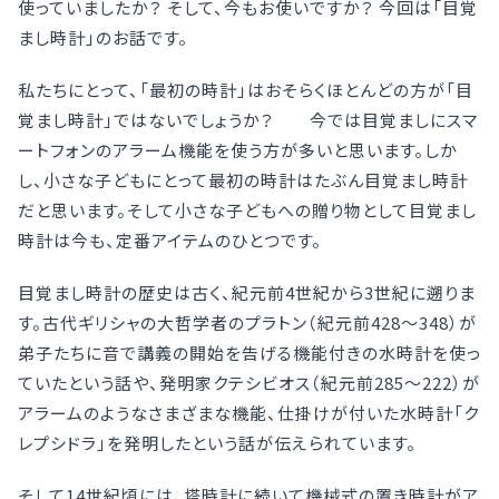
使っていましたか？ そして、今もお使いですか？ 今回は「目覚
まし時計」のお話です。
私たちにとって、「最初の時計」はおそらくほとんどの方が「目
覚まし時計」ではないでしょうか？ 今では目覚ましにスマ
ートフォンのアラーム機能を使う方が多いと思います。しか
し、小さな子どもにとって最初の時計はたぶん目覚まし時計
だと思います。そして小さな子どもへの贈り物として目覚まし
時計は今も、定番アイテムのひとつです。
目覚まし時計の歴史は古く、紀元前4世紀から3世紀に遡りま
す。古代ギリシャの大哲学者のプラトン（紀元前428〜348）が
弟子たちに音で講義の開始を告げる機能付きの水時計を使っ
ていたという話や、発明家クテシビオス（紀元前285〜222）が
アラームのようなさまざまな機能、仕掛けが付いた水時計「ク
レプシドラ」を発明したという話が伝えられています。
そして14世紀頃には、塔時計に続いて機械式の置き時計がア