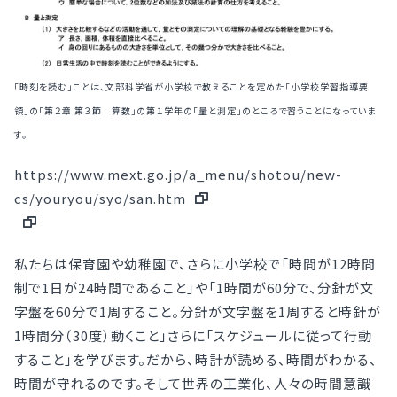
「時刻を読む」ことは、文部科学省が小学校で教えることを定めた「小学校学習指導要
領」の「第２章 第３節 算数」の第１学年の「量と測定」のところで習うことになっていま
す。
https://www.mext.go.jp/a_menu/shotou/new-
cs/youryou/syo/san.htm
私たちは保育園や幼稚園で、さらに小学校で「時間が12時間
制で1日が24時間であること」や「1時間が60分で、分針が文
字盤を60分で1周すること。分針が文字盤を1周すると時針が
1時間分（30度）動くこと」さらに「スケジュールに従って行動
すること」を学びます。だから、時計が読める、時間がわかる、
時間が守れるのです。そして世界の工業化、人々の時間意識