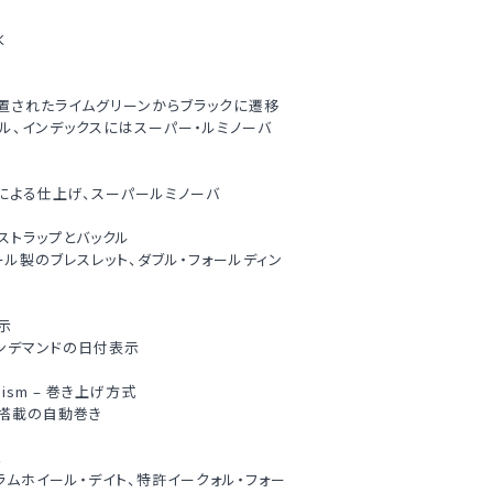
水
置されたライムグリーンからブラックに遷移
ヤル、インデックスにはスーパー・ルミノーバ
による仕上げ、スーパールミノーバ
 – ストラップとバックル
ール製のブレスレット、ダブル・フォールディン
表示
オンデマンドの日付表示
anism – 巻き上げ方式
搭載の自動巻き
能
ラムホイール・デイト、特許イークォル・フォー