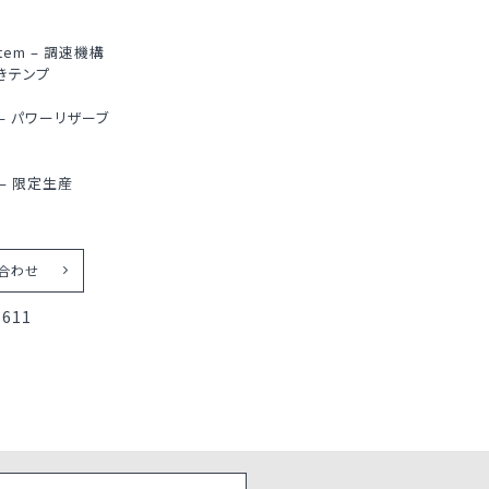
ystem – 調速機構
きテンプ
ve – パワーリザーブ
on – 限定生産
合わせ
5611