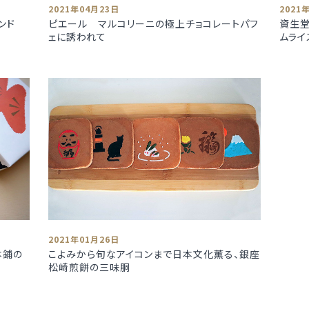
2021年04月23日
2021
ンド
ピエール マルコリーニの極上チョコレートパフ
資生堂
ェに誘われて
ムライ
2021年01月26日
本鋪の
こよみから旬なアイコンまで日本文化薫る、銀座
松崎煎餅の三味胴