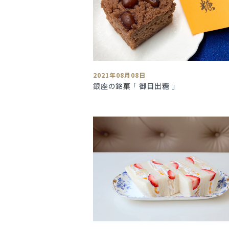
2021年08月08日
銀座の銘菓 「 御目出糖 」