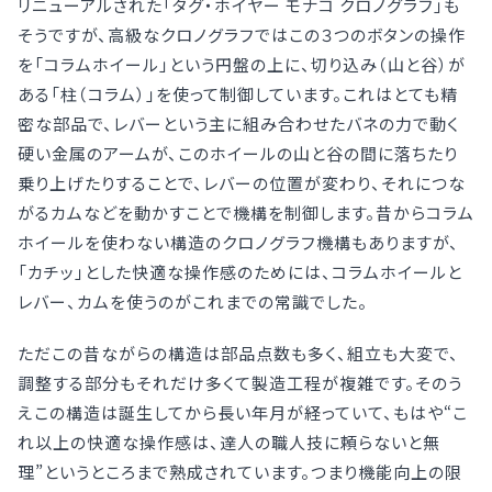
リニューアルされた「タグ・ホイヤー モナコ クロノグラフ」も
そうですが、高級なクロノグラフではこの３つのボタンの操作
を「コラムホイール」という円盤の上に、切り込み（山と谷）が
ある「柱（コラム）」を使って制御しています。これはとても精
密な部品で、レバーという主に組み合わせたバネの力で動く
硬い金属のアームが、このホイールの山と谷の間に落ちたり
乗り上げたりすることで、レバーの位置が変わり、それにつな
がるカムなどを動かすことで機構を制御します。昔からコラム
ホイールを使わない構造のクロノグラフ機構もありますが、
「カチッ」とした快適な操作感のためには、コラムホイールと
レバー、カムを使うのがこれまでの常識でした。
ただこの昔ながらの構造は部品点数も多く、組立も大変で、
調整する部分もそれだけ多くて製造工程が複雑です。そのう
えこの構造は誕生してから長い年月が経っていて、もはや“こ
れ以上の快適な操作感は、達人の職人技に頼らないと無
理”というところまで熟成されています。つまり機能向上の限