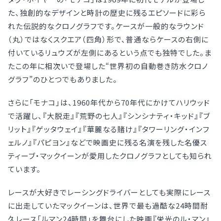
た、独創的なデザインと時計の歴史に残るエピソードに彩ら
れた伝説的なクロノグラフです。ケースが一般的なラウンド
（丸）ではなくスクエア（四角）形で、普通ならケースの右側に
付いているリュウズが左側にあるという点でも独特でした。ま
たこの年に相次いで登場した“世界初の自動巻き防水クロノ
グラフ”のひとつでもありました。
さらに「モナコ」は、1960年代から70年代にかけてハリウッド
で活躍し、『大脱走』『荒野の七人』『シンシナティ・キッド』『ブ
リット』『ゲッタウェイ』『華麗なる賭け』『タワーリング・インフ
ェルノ』『パピヨン』などで映画史に残る名演を残した名優ス
ティーブ・マックイーンが愛用したクロノグラフとしても知られ
ています。
レースが大好きでレーシングドライバーとしても実際にレース
に出走していたマックイーンは、世界で最も過酷な24時間耐
久レース「ルマン24時間」を舞台にした映画『栄光のル・マン』