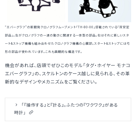
“エバーグラフ”の新開発クロノグラフムーブメント「TH-80-00」搭載されている「双安定
部品」。左がクロノグラフの一連の動きに関連する一体型の部品。右はそれに新しいスタ
ート&ストップ機構も組み合わせたクロノグラフ機構の心臓部。スタート&ストップには弓
形の部品が使われています。これも画期的な構造です。
機会があれば、店頭でぜひこのモデル「タグ・ホイヤー モナコ
エバーグラフ」の、スケルトンのケース越しに見られる、その革
新的なデザインやメカニズムをご覧ください。
「『操作する』と『計る』。ふたつの『ワクワク』がある
時計」