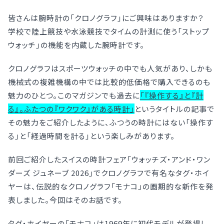
皆さんは腕時計の「クロノグラフ」にご興味はありますか？
学校で陸上競技や水泳競技でタイムの計測に使う「ストップ
ウォッチ」の機能を内蔵した腕時計です。
クロノグラフはスポーツウォッチの中でも人気があり、しかも
機械式の複雑機構の中では比較的低価格で購入できるのも
魅力のひとつ。このマガジンでも過去に
「『操作する』と『計
る』。ふたつの『ワクワク』がある時計」
というタイトルの記事で
その魅力をご紹介したように、ふつうの時計にはない「操作す
る」と「経過時間を計る」という楽しみがあります。
前回ご紹介したスイスの時計フェア「ウォッチズ・アンド・ワン
ダーズ ジュネーブ 2026」でクロノグラフで有名なタグ・ホイ
ヤーは、伝説的なクロノグラフ「モナコ」の画期的な新作を発
表しました。今回はそのお話です。
タグ・ホイヤーの「モナコ」は1969年に初代モデルが登場し