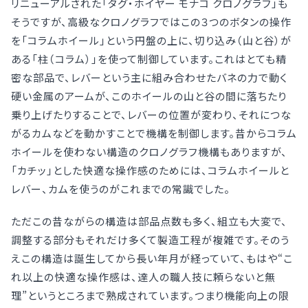
リニューアルされた「タグ・ホイヤー モナコ クロノグラフ」も
そうですが、高級なクロノグラフではこの３つのボタンの操作
を「コラムホイール」という円盤の上に、切り込み（山と谷）が
ある「柱（コラム）」を使って制御しています。これはとても精
密な部品で、レバーという主に組み合わせたバネの力で動く
硬い金属のアームが、このホイールの山と谷の間に落ちたり
乗り上げたりすることで、レバーの位置が変わり、それにつな
がるカムなどを動かすことで機構を制御します。昔からコラム
ホイールを使わない構造のクロノグラフ機構もありますが、
「カチッ」とした快適な操作感のためには、コラムホイールと
レバー、カムを使うのがこれまでの常識でした。
ただこの昔ながらの構造は部品点数も多く、組立も大変で、
調整する部分もそれだけ多くて製造工程が複雑です。そのう
えこの構造は誕生してから長い年月が経っていて、もはや“こ
れ以上の快適な操作感は、達人の職人技に頼らないと無
理”というところまで熟成されています。つまり機能向上の限