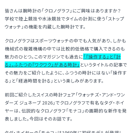
皆さんは腕時計の「クロノグラフ」にご興味はありますか？
学校で陸上競技や水泳競技でタイムの計測に使う「ストップ
ウォッチ」の機能を内蔵した腕時計です。
クロノグラフはスポーツウォッチの中でも人気があり、しかも
機械式の複雑機構の中では比較的低価格で購入できるのも
魅力のひとつ。このマガジンでも過去に
「『操作する』と『計
る』。ふたつの『ワクワク』がある時計」
というタイトルの記事で
その魅力をご紹介したように、ふつうの時計にはない「操作す
る」と「経過時間を計る」という楽しみがあります。
前回ご紹介したスイスの時計フェア「ウォッチズ・アンド・ワン
ダーズ ジュネーブ 2026」でクロノグラフで有名なタグ・ホイ
ヤーは、伝説的なクロノグラフ「モナコ」の画期的な新作を発
表しました。今回はそのお話です。
タグ・ホイヤーの「モナコ」は1969年に初代モデルが登場し