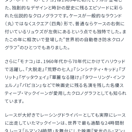
た、独創的なデザインと時計の歴史に残るエピソードに彩ら
れた伝説的なクロノグラフです。ケースが一般的なラウンド
（丸）ではなくスクエア（四角）形で、普通ならケースの右側に
付いているリュウズが左側にあるという点でも独特でした。ま
たこの年に相次いで登場した“世界初の自動巻き防水クロノ
グラフ”のひとつでもありました。
さらに「モナコ」は、1960年代から70年代にかけてハリウッド
で活躍し、『大脱走』『荒野の七人』『シンシナティ・キッド』『ブ
リット』『ゲッタウェイ』『華麗なる賭け』『タワーリング・インフ
ェルノ』『パピヨン』などで映画史に残る名演を残した名優ス
ティーブ・マックイーンが愛用したクロノグラフとしても知られ
ています。
レースが大好きでレーシングドライバーとしても実際にレース
に出走していたマックイーンは、世界で最も過酷な24時間耐
久レース「ルマン24時間」を舞台にした映画『栄光のル・マン』