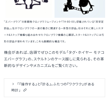
“エバーグラフ”の新開発クロノグラフムーブメント「TH-80-00」搭載されている「双安定
部品」。左がクロノグラフの一連の動きに関連する一体型の部品。右はそれに新しいスタ
ート&ストップ機構も組み合わせたクロノグラフ機構の心臓部。スタート&ストップには弓
形の部品が使われています。これも画期的な構造です。
機会があれば、店頭でぜひこのモデル「タグ・ホイヤー モナコ
エバーグラフ」の、スケルトンのケース越しに見られる、その革
新的なデザインやメカニズムをご覧ください。
「『操作する』と『計る』。ふたつの『ワクワク』がある
時計」