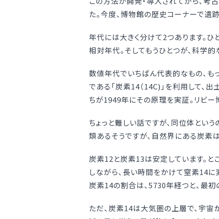
この方法が開発・導入されてから、考
た。今度、博物館の歴史コーナーで遺跡
年代には大きく分けて2つあります。ひ
相対年代。そしてもうひとつが、科学
数値年代でいちばん代表的なもの、も
である「炭素14（14C)」を利用して
ちが1949年にその原理を実証。リビ
ちょっと難しい話ですが、同位体という
類あるそうですが、自然界にある炭素は、9
炭素12と炭素13は安定しています。
しながら、長い時間をかけて窒素14に
炭素14の割合は、5730年経つと、最
ただ、炭素14は大気圏の上層で、宇宙