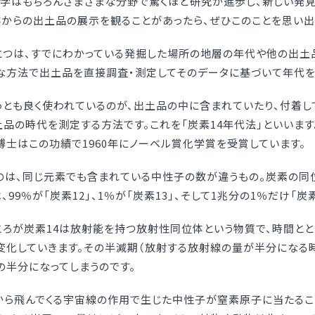
古学はもちろんさまざまな分野で驚くほど研究が進歩し、新しい発見
からの出土品の展示を観ることがあったら、ぜひこのことを思い出
とつは、すでにわかっている発掘した場所の地層の年代や他の出土
的な方法で出土品を直接調査・測定してそのデータに基づいて年代
っとも良く使われているのが、出土品の中に含まれていたり、付着し
、出土品の時代を測定する方法です。これを「炭素14年代法」といいま
ー博士はこの功績で1960年にノーベル賞化学賞を受賞しています。
のは、同じ元素でも含まれている中性子の数が違うもの。炭素の同位体
9％が「炭素12」、1％が「炭素13」、そして1兆分の1％だけ「炭素
ところが炭素14は放射能を持つ放射性同位体という物質で、時間と
変化していきます。その半減期（放射する放射線の量が半分になる時
初の半分になってしまうのです。
から飛んでくる宇宙線の作用で生じた中性子が窒素原子に当たるこ